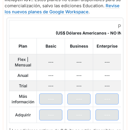
comercialización, salvo las ediciones Education.
Revise
los nuevos planes de Google Workspace
.
PLA
(US$ Dólares Americanos - NO INC
Plan
Basic
Business
Enterprise
I
Flex |
---
---
---
Mensual
Anual
---
---
---
Trial
---
---
---
Más
---
---
---
información
---
---
---
Adquirir