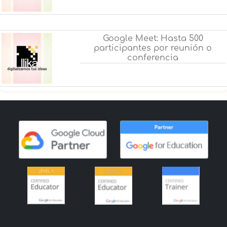
Google Meet: Hasta 500
participantes por reunión o
conferencia