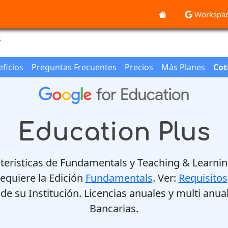
Workspa
s
ficios
Preguntas Frecuentes
Precios
Más Planes
Cot
Education Plus
racterísticas de Fundamentals y Teaching & Lear
equiere la Edición
Fundamentals
. Ver:
Requisitos
e su Institución. Licencias anuales y multi anua
Bancarias.