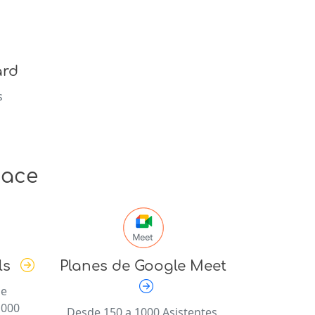
ard
s
pace
ls
Planes de Google Meet
de
1000
Desde 150 a 1000 Asistentes,