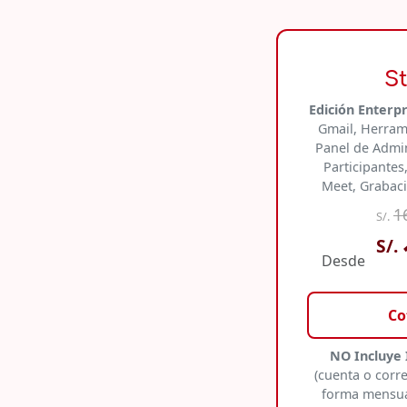
S
Edición Enterp
Gmail, Herrami
Panel de Admin
Participante
Meet, Grabaci
1
S/.
S/.
Desde
Co
NO Incluye 
(cuenta o corr
forma mensua