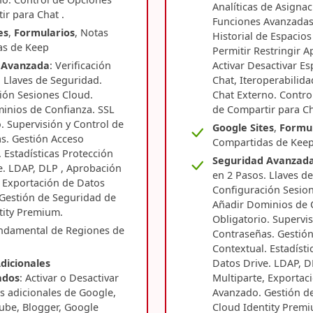
Analíticas de Asigna
ir para Chat .
Funciones Avanzadas
es
,
Formularios
, Notas
Historial de Espacios
as de Keep
Permitir Restringir A
 Avanzada
: Verificación
Activar Desactivar E
 Llaves de Seguridad.
Chat, Iteroperabilid
ión Sesiones Cloud.
Chat Externo. Contro
inios de Confianza. SSL
de Compartir para Ch
. Supervisión y Control de
Google Sites
,
Formul
s. Gestión Acceso
Compartidas de Kee
 Estadísticas Protección
Seguridad Avanzad
e. LDAP, DLP , Aprobación
en 2 Pasos. Llaves d
, Exportación de Datos
Configuración Sesion
Gestión de Seguridad de
Añadir Dominios de 
tity Premium.
Obligatorio. Supervis
ndamental de Regiones de
Contraseñas. Gestió
Contextual. Estadísti
Adicionales
Datos Drive. LDAP, D
ados
: Activar o Desactivar
Multiparte, Exportac
os adicionales de Google,
Avanzado. Gestión d
be, Blogger, Google
Cloud Identity Prem