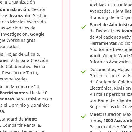
e la Organización
Archivos PDF. Unida
dministración
. Gestión
Avanzadas. Plantilla
tivos
Avanzado
. Gestión
Branding de la Orga
iones Móviles Avanzado.
Panel de Administra
as Adicionales de
de Dispositivos
Avan
 Investigación.
Google
de Aplicaciones Móvi
gle WorksInsights.
Herramientas Adicio
vanzados.
Auditoria e Investiga
, Hojas de Cálculo,
Vault
. Google WorksI
ones. Vids para Creación
Informes Avanzados.
do Colaborativo. Firma
Documentos, Hojas d
, Revisión de Texto,
Presentaciones. Vids
personalizadas.
de Contenido Colabor
ación Máxima de 24
Electrónica, Revisión
Participantes
. Hasta
10
Plantillas personaliz
tadores
para Emisiones en
por Parte del Cliente
ra el Dominio y Dominios
Sugerencias de Driv
za.
Meet
: Duración Máx
Standard de
Meet
:
horas,
1000 Asistent
, Compartir Pantalla,
Participantes y 500 A
otaciones, Levantar la