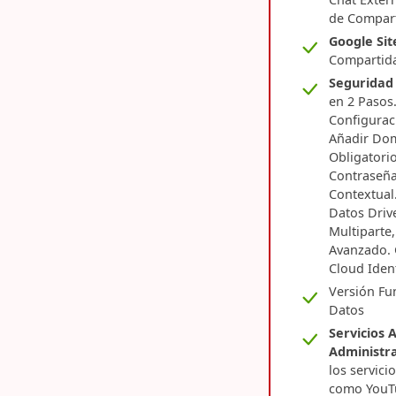
de Compart
Google Sit
Compartid
Seguridad
en 2 Pasos.
Configurac
Añadir Dom
Obligatorio
Contraseña
Contextual.
Datos Driv
Multiparte
Avanzado. 
Cloud Iden
Versión Fu
Datos
Servicios 
Administr
los servici
como YouTu