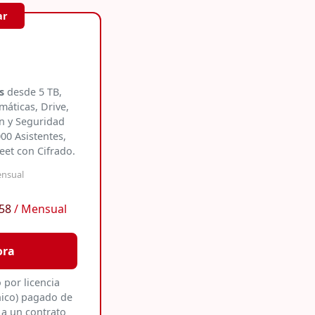
ar
us
desde 5 TB,
máticas, Drive,
n y Seguridad
00 Asistentes,
et con Cifrado.
nsual
 58
/ Mensual
ora
o por licencia
nico) pagado de
a un contrato