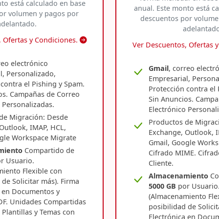
to está calculado en base
anual. Este monto está c
or volumen y pagos por
descuentos por volume
adelantado.
adelantado
 Ofertas y Condiciones.
Ver Descuentos, Ofertas 
reo electrónico
Gmail
, correo electr
l, Personalizado,
Empresarial, Persona
contra el Pishing y Spam.
Protección contra el
os. Campañas de Correo
Sin Anuncios. Campa
 Personalizadas.
Electrónico Personal
de Migración: Desde
Productos de Migrac
Outlook, IMAP, HCL,
Exchange, Outlook, 
gle Workspace Migrate
Gmail, Google Works
miento
Compartido de
Cifrado MIME. Cifrad
r Usuario.
Cliente.
iento Flexible con
Almacenamiento
Co
 de Solicitar más). Firma
5000 GB
por Usuario
a en Documentos y
(Almacenamiento Fle
DF. Unidades Compartidas
posibilidad de Solici
Plantillas y Temas con
Electrónica en Docu