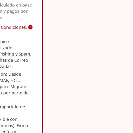
alculado en base
n y pagos por
.
y Condiciones.
ónico
lizado,
 Pishing y Spam.
ñas de Correo
izadas.
ión: Desde
IMAP, HCL,
pace Migrate.
o por parte del
mpartido de
.
xible con
tar más). Firma
mentos y