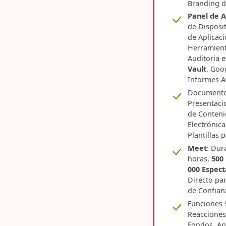
Branding d
Panel de A
de Disposi
de Aplicac
Herramient
Auditoria e
Vault
. Goo
Informes A
Documentos
Presentaci
de Conteni
Electrónica
Plantillas 
Meet
: Dur
horas,
500 
000 Espec
Directo pa
de Confian
Funciones 
Reacciones
Fondos, An