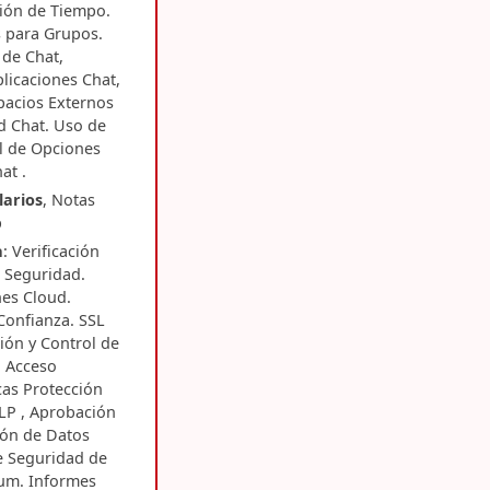
ción de Tiempo.
 para Grupos.
 de Chat,
plicaciones Chat,
spacios Externos
ad Chat. Uso de
l de Opciones
at .
arios
, Notas
p
a
: Verificación
e Seguridad.
es Cloud.
Confianza. SSL
ión y Control de
n Acceso
cas Protección
LP , Aprobación
ión de Datos
e Seguridad de
ium. Informes