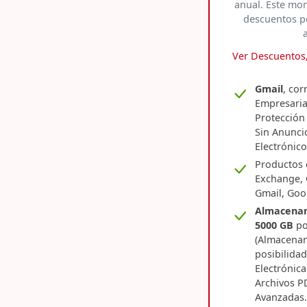
anual. Este mon
descuentos p
Ver Descuentos,
Gmail
, cor
Empresaria
Protección 
Sin Anunci
Electrónico
Productos 
Exchange, 
Gmail, Goo
Almacena
5000 GB
po
(Almacenam
posibilidad
Electrónic
Archivos P
Avanzadas. 