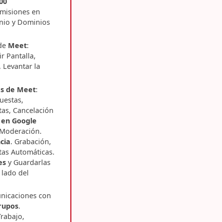
00
misiones en
nio y Dominios
 de
Meet
:
r Pantalla,
 Levantar la
s de Meet
:
uestas,
as, Cancelación
 en Google
 Moderación.
cia
. Grabación,
tas Automáticas.
es
y Guardarlas
 lado del
nicaciones con
rupos
.
rabajo,