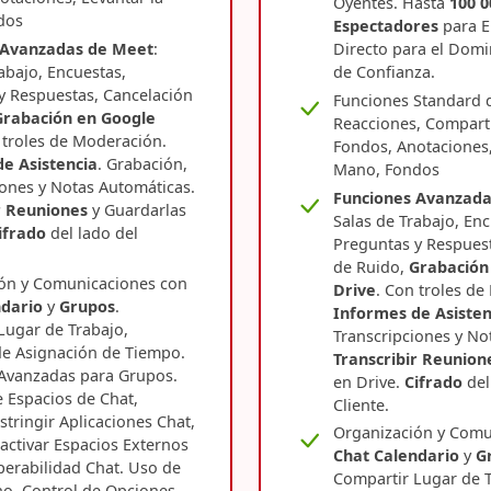
Oyentes. Hasta
100 0
dos
Espectadores
para E
 Avanzadas de Meet
:
Directo para el Domi
abajo, Encuestas,
de Confianza.
y Respuestas, Cancelación
Funciones Standard
Grabación en Google
Reacciones, Comparti
 troles de Moderación.
Fondos, Anotaciones,
e Asistencia
. Grabación,
Mano, Fondos
iones y Notas Automáticas.
Funciones Avanzada
r Reuniones
y Guardarlas
Salas de Trabajo, Enc
ifrado
del lado del
Preguntas y Respuest
de Ruido,
Grabación
ón y Comunicaciones con
Drive
. Con troles de
dario
y
Grupos
.
Informes de Asisten
Lugar de Trabajo,
Transcripciones y No
 de Asignación de Tiempo.
Transcribir Reunion
Avanzadas para Grupos.
en Drive.
Cifrado
del
e Espacios de Chat,
Cliente.
stringir Aplicaciones Chat,
Organización y Comu
activar Espacios Externos
Chat
Calendario
y
G
perabilidad Chat. Uso de
Compartir Lugar de T
no. Control de Opciones