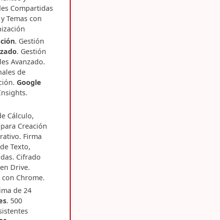
des Compartidas
s y Temas con
nización
ción
. Gestión
zado
. Gestión
les Avanzado.
nales de
ción.
Google
nsights.
e Cálculo,
 para Creación
ativo. Firma
 de Texto,
adas. Cifrado
 en Drive.
e con Chrome.
ima de 24
es
. 500
sistentes