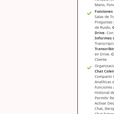
Mano, Fon
Funciones
Salas de Tr
Preguntas 
de Ruido,
Drive
. Con
Informes d
Transcripc
Transcribi
en Drive.
C
Cliente.
Organizaci
Chat
Calen
Compartir 
Analíticas
Funciones 
Historial d
Permitir Re
Activar Des
Chat, Itero
Chat Exter