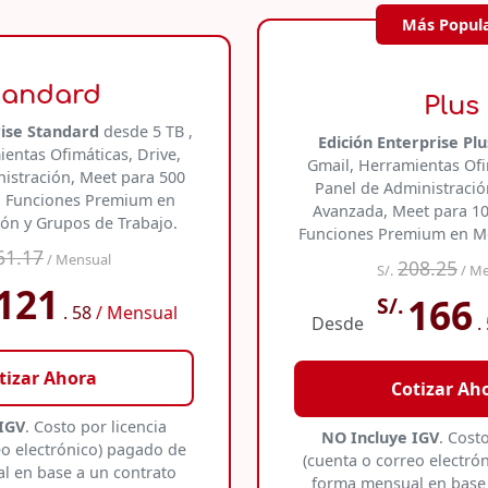
Más Popul
tandard
Plus
rise Standard
desde 5 TB ,
Edición Enterprise Pl
entas Ofimáticas, Drive,
Gmail, Herramientas Ofi
istración, Meet para 500
Panel de Administració
s, Funciones Premium en
Avanzada, Meet para 10
ón y Grupos de Trabajo.
Funciones Premium en Me
61.17
/ Mensual
208.25
S/.
/ Me
121
166
S/.
. 58
/ Mensual
Desde
.
tizar Ahora
Cotizar Ah
IGV
. Costo por licencia
NO Incluye IGV
. Cost
eo electrónico) pagado de
(cuenta o correo electró
l en base a un contrato
forma mensual en base 