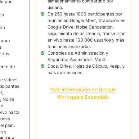
almacenamiento compartido por
do por
usuario.
De 250 hasta 1000 participantes por
eo
reunión en Google Meet, Grabación en
Google Drive, Noise Cancelation,
ado
seguimiento de asistencia, transmisión
en vivo hasta 100 000 usuarios y más
 para
funciones avanzadas
s
Controles de Administración y
a tus
Seguridad Avanzados, Vault.
Docs, Drive, Hojas de Cálculo, Keep, y
ente de
más aplicaciones.
e videos.
icipantes
Más información de Google
t,
Workspace Essentials
, Noise
de
vivo hasta
iones
l plan.
ón y
t, DLP,