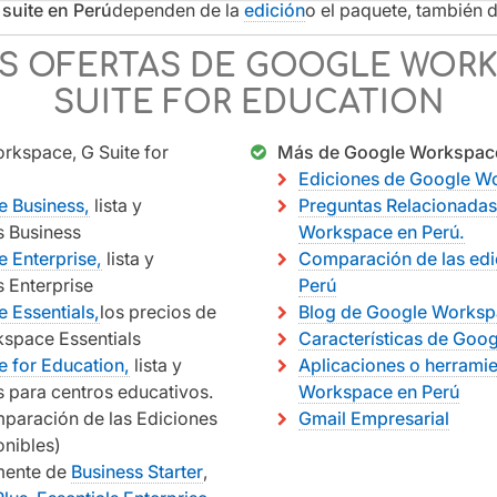
suite en Perú
dependen de la
edición
o el paquete, también 
S OFERTAS DE GOOGLE WORK
SUITE FOR EDUCATION
rkspace, G Suite for
Más de Google Workspace
Ediciones de Google W
 Business,
lista y
Preguntas Relacionadas
s Business
Workspace en Perú.
 Enterprise,
lista y
Comparación de las ed
 Enterprise
Perú
 Essentials,
los precios de
Blog de Google Worksp
kspace Essentials
Características de Goo
 for Education,
lista y
Aplicaciones o herrami
 para centros educativos.
Workspace en Perú
mparación de las Ediciones
Gmail Empresarial
onibles)
lmente de
Business Starter
,