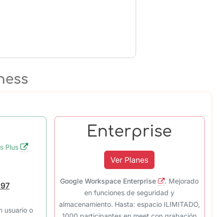
ness
Enterprise
s Plus
Ver Planes
Google Workspace Enterprise
.
Mejorado
.97
en funciones de seguridad y
almacenamiento. Hasta: espacio ILIMITADO,
n usuario o
1000 participantes en meet con grabación