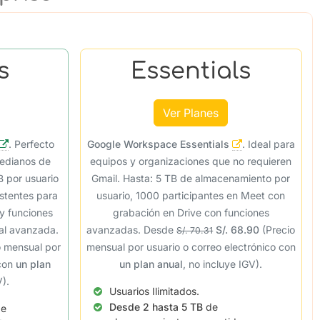
s
Essentials
Ver Planes
.
Perfecto
Google Workspace Essentials
.
Ideal para
edianos de
equipos y organizaciones que no requieren
B por usuario
Gmail. Hasta: 5 TB de almacenamiento por
stentes para
usuario, 1000 participantes en Meet con
y funciones
grabación en Drive con funciones
ial avanzada.
avanzadas.
Desde
S/. 68.90
(Precio
S/. 70.31
o mensual por
mensual por usuario o correo electrónico con
 con
un plan
un plan anual
, no incluye IGV).
V).
Usuarios Ilimitados.
Desde 2 hasta 5 TB
de
e