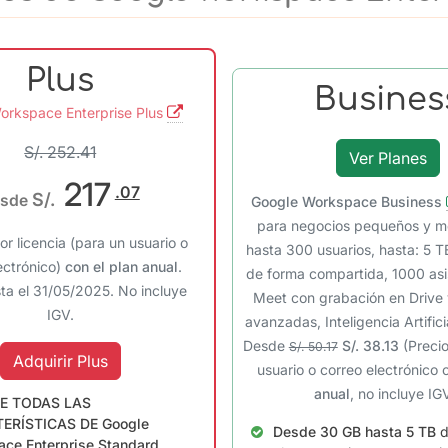
Plus
Busines
orkspace Enterprise Plus
S/. 252.41
Ver Planes
217
.07
S/.
sde
Google Workspace Business
para negocios pequeños y m
r licencia (para un usuario o
hasta 300 usuarios, hasta: 5 T
ectrónico)
con el plan anual
.
de forma compartida, 1000 asi
sta el 31/05/2025. No incluye
Meet con grabación en Drive 
IGV.
avanzadas, Inteligencia Artific
Desde
S/. 38.13
(Preci
S/. 50.17
Adquirir Plus
usuario o correo electrónico
anual
, no incluye IG
E TODAS LAS
ERÍSTICAS DE Google
Desde 30 GB hasta 5 TB
d
ce Enterprise Standard.