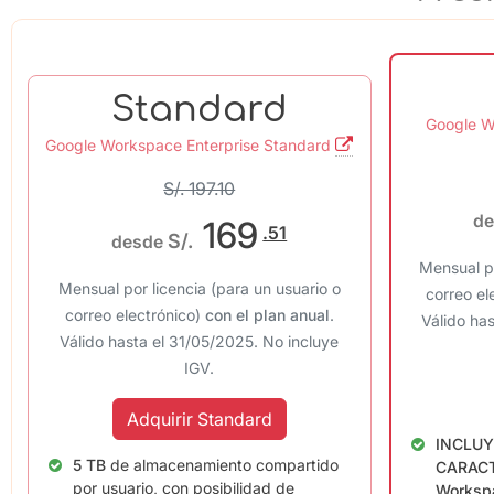
Standard
Google W
Google Workspace Enterprise Standard
S/. 197.10
de
169
.51
S/.
desde
Mensual po
Mensual por licencia (para un usuario o
correo el
correo electrónico)
con el plan anual
.
Válido ha
Válido hasta el 31/05/2025. No incluye
IGV.
Adquirir Standard
INCLUY
5 TB
de almacenamiento compartido
CARACT
por usuario, con posibilidad de
Workspa