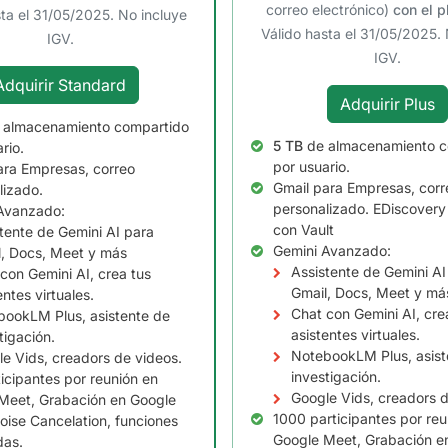
correo electrónico)
con el p
sta el 31/05/2025. No incluye
Válido hasta el 31/05/2025. 
IGV.
IGV.
Adquirir Standard
Adquirir Plus
 almacenamiento compartido
5 TB
de almacenamiento c
rio.
por usuario.
ara Empresas, correo
Gmail para Empresas, corr
lizado.
personalizado. EDiscovery
Avanzado:
con Vault
tente de Gemini AI para
Gemini Avanzado:
, Docs, Meet y más
Assistente de Gemini AI
con Gemini AI, crea tus
Gmail, Docs, Meet y má
entes virtuales.
Chat con Gemini AI, cre
ookLM Plus, asistente de
asistentes virtuales.
tigación.
NotebookLM Plus, asist
e Vids, creadors de videos.
investigación.
icipantes por reunión en
Google Vids, creadors d
Meet, Grabación en Google
1000 participantes por reu
oise Cancelation, funciones
Google Meet, Grabación e
as.