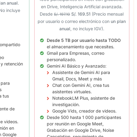
lan anual
.
en Drive, Inteligencia Artificial avanzada.
No incluye
Desde
S/. 169.51
(Precio mensual
S/. 197.10
por usuario o correo electrónico con
un plan
anual
, no incluye IGV).
Desde 5 TB por usuario hasta TODO
ompartido
el almacenamiento que necesites.
Gmail para Empresas, correo
eo
personalizado.
 y retención
Gemini AI Básico y Avanzado:
Assistente de Gemini AI para
Gmail, Docs, Meet y más
 para
Chat con Gemini AI, crea tus
s
asistentes virtuales.
a tus
NotebookLM Plus, asistente de
investigación.
ente de
Google Vids, creador de videos.
Desde 500 hasta 1 000 participantes
e videos.
por reunión en Google Meet,
nión en
Grabación en Google Drive, Noise
n Google
Cancelation, seguimiento de