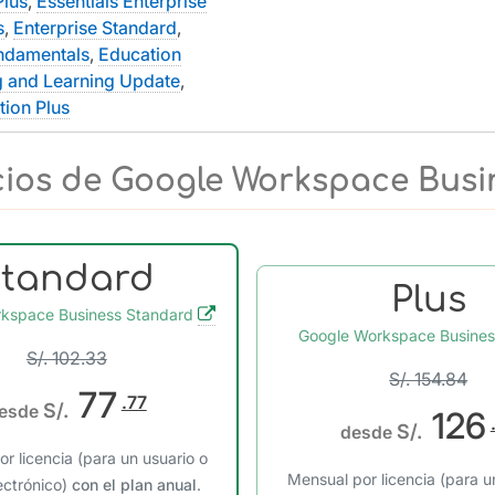
Plus
,
Essentials Enterprise
s
,
Enterprise Standard
,
ndamentals
,
Education
g and Learning Update
,
tion Plus
cios de Google Workspace Busi
Standard
Plus
kspace Business Standard
Google Workspace Busines
S/. 102.33
S/. 154.84
77
.77
S/.
esde
126
S/.
desde
r licencia (para un usuario o
Mensual por licencia (para u
ectrónico)
con el plan anual
.