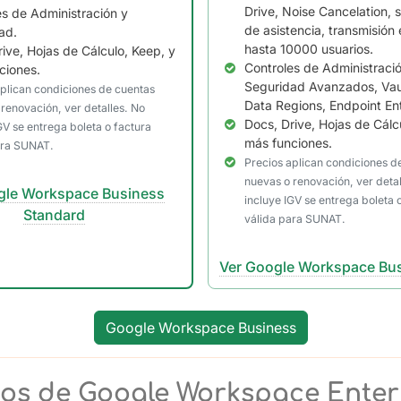
Drive, Noise Cancelation, 
es de Administración y
de asistencia, transmisión 
ad.
hasta 10000 usuarios.
ive, Hojas de Cálculo, Keep, y
Controles de Administraci
ciones.
Seguridad Avanzados, Vaul
aplican condiciones de cuentas
Data Regions, Endpoint En
renovación, ver detalles. No
Docs, Drive, Hojas de Cálc
GV se entrega boleta o factura
más funciones.
ara SUNAT.
Precios aplican condiciones d
nuevas o renovación, ver detal
gle Workspace Business
incluye IGV se entrega boleta 
Standard
válida para SUNAT.
Ver Google Workspace Bus
Google Workspace Business
ios de Google Workspace Enter