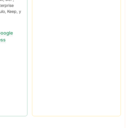
terprise
ulo, Keep, y
Google
ess