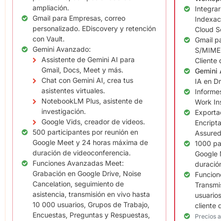
ampliación.
Integrar
Gmail para Empresas, correo
Indexac
personalizado. EDiscovery y retención
Cloud S
con Vault.
Gmail p
Gemini Avanzado:
S/MIME 
Assistente de Gemini AI para
Cliente 
Gmail, Docs, Meet y más.
Gemini 
Chat con Gemini AI, crea tus
IA en Dr
asistentes virtuales.
Informes
NotebookLM Plus, asistente de
Work Ins
investigación.
Exporta
Google Vids, creador de videos.
Encripta
500 participantes por reunión en
Assured
Google Meet y 24 horas máxima de
1000 pa
duración de videoconferencia.
Google 
Funciones Avanzadas Meet:
duració
Grabación en Google Drive, Noise
Funcion
Cancelation, seguimiento de
Transmi
asistencia, transmisión en vivo hasta
usuarios
10 000 usuarios, Grupos de Trabajo,
cliente 
Encuestas, Preguntas y Respuestas,
Precios 