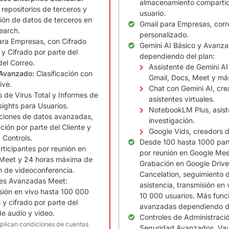
almacenamiento comparti
 repositorios de terceros y
usuario.
ión de datos de terceros en
Gmail para Empresas, corr
earch.
personalizado.
ara Empresas, con Cifrado
Gemini AI Básico y Avanz
y Cifrado por parte del
dependiendo del plan:
del Correo.
Assistente de Gemini AI
Avanzado:
Clasificación con
Gmail, Docs, Meet y má
ive.
Chat con Gemini AI, cre
 de Virus Total y Informes de
asistentes virtuales.
ights para Usuarios.
NotebookLM Plus, asist
ciones de datos avanzadas,
investigación.
ción por parte del Cliente y
Google Vids, creadors d
 Controls.
Desde 100 hasta 1000 part
rticipantes por reunión en
por reunión en Google Mee
Meet y 24 horas máxima de
Grabación en Google Drive
n de videoconferencia.
Cancelation, seguimiento 
es Avanzadas Meet:
asistencia, transmisión en 
sión en vivo hasta 100 000
10 000 usuarios. Más func
 y cifrado por parte del
avanzadas dependiendo de
de audio y video.
Controles de Administraci
aplican condiciones de cuentas
Seguridad Avanzados, Vaul