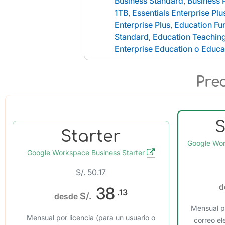
Business Standard
,
Business 
1TB
,
Essentials Enterprise Plu
Enterprise Plus
,
Education Fu
Standard
,
Education Teachin
Enterprise Education o Educa
Pre
Starter
Google Wor
Google Workspace Business Starter
S/. 50.17
d
38
.13
S/.
desde
Mensual po
Mensual por licencia (para un usuario o
correo el