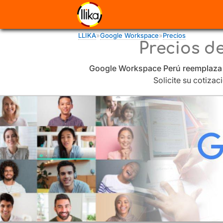
Pasar al contenido principal
Usted está aquí
LLIKA
»
Google Workspace
»
Precios
Precios d
Google Workspace Perú reemplaza y
Solicite su cotiza