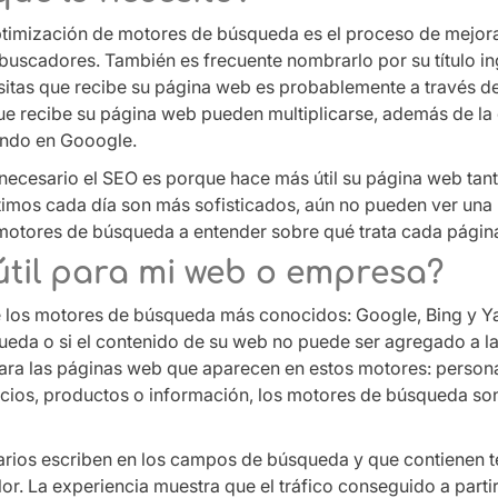
imización de motores de búsqueda es el proceso de mejorar l
 buscadores. También es frecuente nombrarlo por su título i
isitas que recibe su página web es probablemente a través d
 que recibe su página web pueden multiplicarse, además de l
ando en Gooogle.
necesario el SEO es porque hace más útil su página web tan
timos cada día son más sofisticados, aún no pueden ver un
otores de búsqueda a entender sobre qué trata cada página y 
útil para mi web o empresa?
e los motores de búsqueda más conocidos: Google, Bing y Y
eda o si el contenido de su web no puede ser agregado a la
para las páginas web que aparecen en estos motores: person
vicios, productos o información, los motores de búsqueda so
uarios escriben en los campos de búsqueda y que contienen t
lor. La experiencia muestra que el tráfico conseguido a part