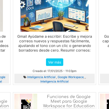
a de
Gmail Ayúdame a escribir: Escribe y mejora
Go
sa
correos nuevos y respuestas fácilmente,
cap
ideos
ajustando el tono con un clic o generando
ctar
borradores desde cero. Resumir correos:
Genera un...
n
Ver más
Creado el: 17/01/2025 - 11:03pm
ogle
Inteligencia Artificial
,
Google Workspace
, ,
al
Inteligencia Artificial
Funciones de Google
ogle
Meet para Google
ation
Workspace for Education