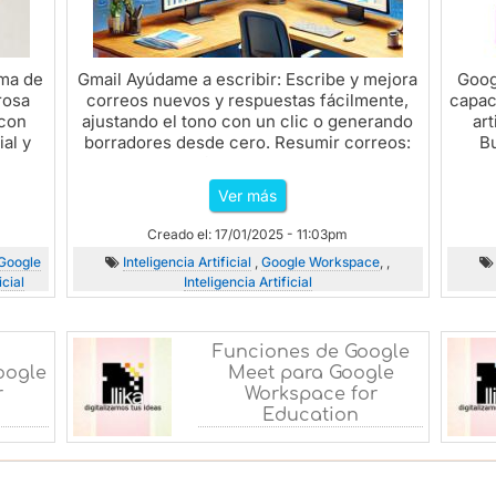
ema de
Gmail Ayúdame a escribir: Escribe y mejora
Goog
rosa
correos nuevos y respuestas fácilmente,
capac
 con
ajustando el tono con un clic o generando
art
ial y
borradores desde cero. Resumir correos:
Bu
no...
Genera un...
nec
Ver más
Creado el: 17/01/2025 - 11:03pm
Google
Inteligencia Artificial
,
Google Workspace
, ,
icial
Inteligencia Artificial
Funciones de Google
oogle
Meet para Google
r
Workspace for
Education