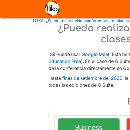
Pasar al contenido principal
Usted está aquí
LLIKA
»
¿Puedo realizar videoconferencias, reuniones e
¿Puedo realiza
clases
¡Sí! Puede usar
Google Meet
. Esta he
Education Free
). En el caso de G Suit
de la conferencia directamente en
Go
Hasta
fines de setiembre del 2020
, l
todas las ediciones de G Suite.