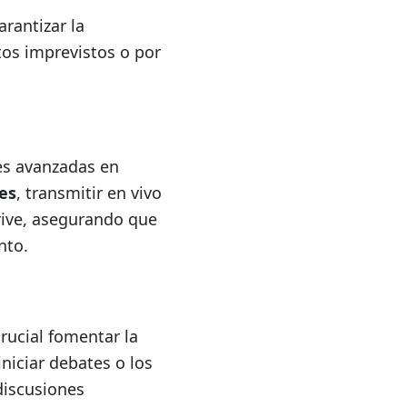
rantizar la
tos imprevistos o por
es avanzadas en
es
, transmitir en vivo
rive, asegurando que
nto.
crucial fomentar la
niciar debates o los
discusiones