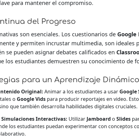
clave para mantener el compromiso.
ntinua del Progreso
mativas son esenciales. Los cuestionarios de
Google
ente y permiten incrustar multimedia, son ideales pa
n se pueden asignar debates calificados en
Classro
e los estudiantes demuestren su conocimiento de fo
egias para un Aprendizaje Dinámic
ntenido Original:
Animar a los estudiantes a usar
Google 
itales o
Google Vids
para producir reportajes en video. Esto
ino que también desarrolla habilidades digitales cruciales.
 Simulaciones Interactivas:
Utilizar
Jamboard
o
Slides
par
onde los estudiantes puedan experimentar con conceptos c
laborativo.